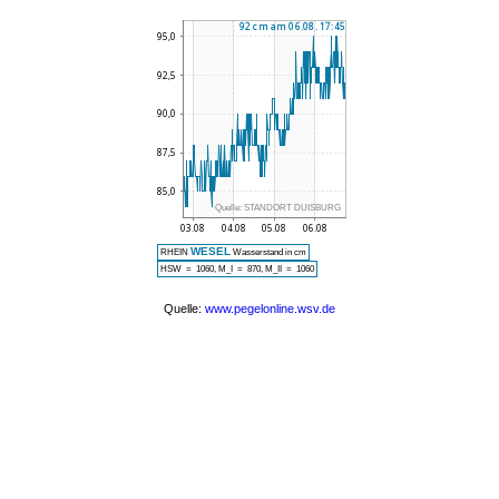
Quelle:
STANDORT DUISBURG
WESEL
RHEIN
Wasserstand in cm
HSW = 1060, M_I = 870, M_II = 1060
Quelle:
www.pegelonline.wsv.de