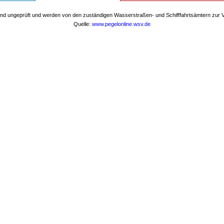
nd ungeprüft und werden von den zuständigen Wasserstraßen- und Schifffahrtsämtern zur Ve
Quelle:
www.pegelonline.wsv.de