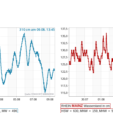
Quelle:
STANDORT MANNHEIM
MAINZ
RHEIN
Wasserstand in cm
, MW = 496
HSW = 630, MNW = 159, MHW = 5