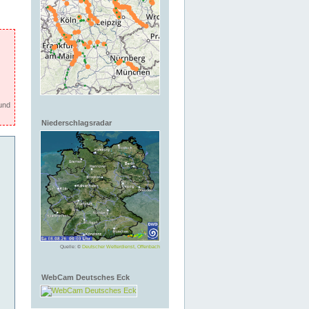
und
Niederschlagsradar
Quelle: ©
Deutscher Wetterdienst, Offenbach
WebCam Deutsches Eck