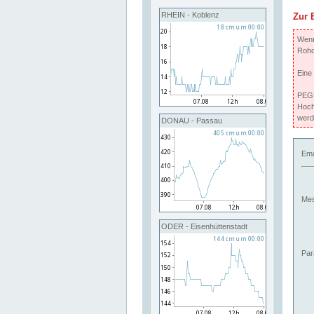
RHEIN - Koblenz
Zur 
Wenn 
Rohd
Eine
PEGE
Hoch
werd
DONAU - Passau
Ema
Mes
ODER - Eisenhüttenstadt
Par