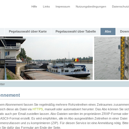
Hilfe
Links
Impressum
Nutzungsbedingungen
Datenschutz
Pegelauswahl über Karte
Pegelauswahl über Tabelle
Abo
Down
tter
nnement
inem Abonnement fassen Sie regelmäßig mehrere Rohzeitreihen eines Zeitraumes zusammen
sich diese als Datei via
HTTPS
, manuell oder automatisiert herunter. Das Abo können Sie sic
ativ auch per Email zustellen lassen. Abo-Dateien werden im proprietären ZRXP-Format oder 
ASCII-Format erstellt. Es wird empfohlen, alle im Abo ausgewählten Zeitreihen in einer Datei
menzufassen und zu komprimieren (ZIP). Für diesen Service ist eine Anmeldung nötig. Bitte
n Sie dafür das Formular am Ende der Seite.