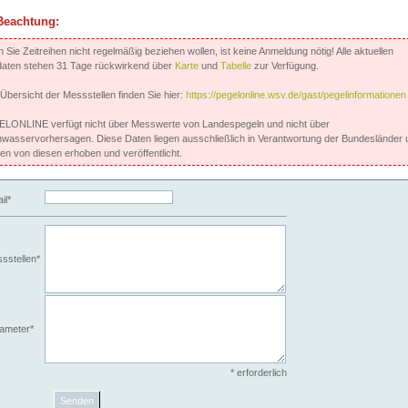
Beachtung:
Sie Zeitreihen nicht regelmäßig beziehen wollen, ist keine Anmeldung nötig! Alle aktuellen
aten stehen 31 Tage rückwirkend über
Karte
und
Tabelle
zur Verfügung.
 Übersicht der Messstellen finden Sie hier:
https://pegelonline.wsv.de/gast/pegelinformationen
LONLINE verfügt nicht über Messwerte von Landespegeln und nicht über
wasservorhersagen. Diese Daten liegen ausschließlich in Verantwortung der Bundesländer 
en von diesen erhoben und veröffentlicht.
il*
sstellen*
ameter*
* erforderlich