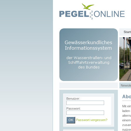
Start
Newsle
Abo
Benutzer:
Mit e
Passwort:
laden 
altern
Passwort vergessen?
einem 
zusam
nutze