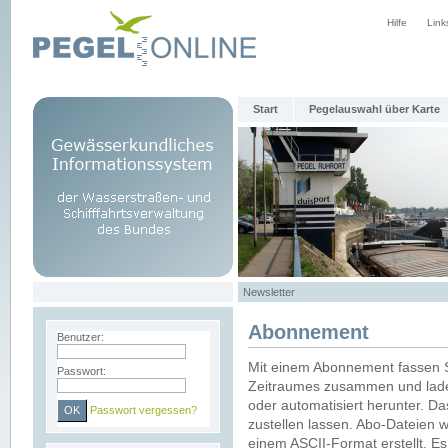
Hilfe
Link
Start
Pegelauswahl über Karte
Newsletter
Abonnement
Benutzer:
Mit einem Abonnement fassen S
Passwort:
Zeitraumes zusammen und laden
oder automatisiert herunter. Da
Passwort vergessen?
zustellen lassen. Abo-Dateien 
einem ASCII-Format erstellt. E