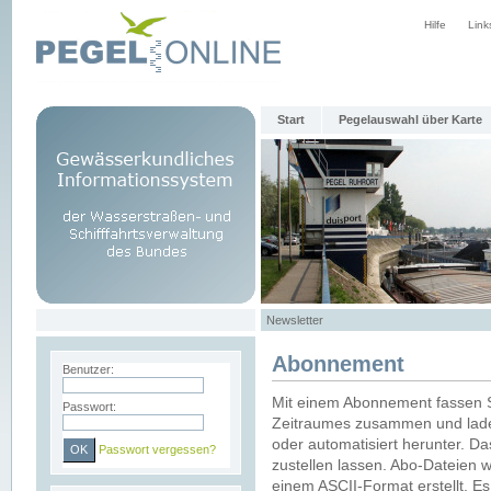
Hilfe
Link
Start
Pegelauswahl über Karte
Newsletter
Abonnement
Benutzer:
Mit einem Abonnement fassen S
Passwort:
Zeitraumes zusammen und laden
oder automatisiert herunter. Da
Passwort vergessen?
zustellen lassen. Abo-Dateien 
einem ASCII-Format erstellt. E