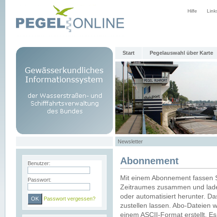
Hilfe
Link
Start
Pegelauswahl über Karte
Newsletter
Abonnement
Benutzer:
Mit einem Abonnement fassen S
Passwort:
Zeitraumes zusammen und laden
oder automatisiert herunter. Da
Passwort vergessen?
zustellen lassen. Abo-Dateien 
einem ASCII-Format erstellt. E