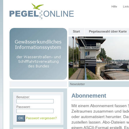
Hilfe
Link
Start
Pegelauswahl über Karte
Newsletter
Abonnement
Benutzer:
Mit einem Abonnement fassen S
Passwort:
Zeitraumes zusammen und laden
oder automatisiert herunter. Da
Passwort vergessen?
zustellen lassen. Abo-Dateien 
einem ASCII-Format erstellt. E