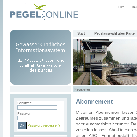
Hilfe
Link
Start
Pegelauswahl über Karte
Newsletter
Abonnement
Benutzer:
Mit einem Abonnement fassen S
Passwort:
Zeitraumes zusammen und laden
oder automatisiert herunter. Da
Passwort vergessen?
zustellen lassen. Abo-Dateien 
einem ASCII-Format erstellt. E