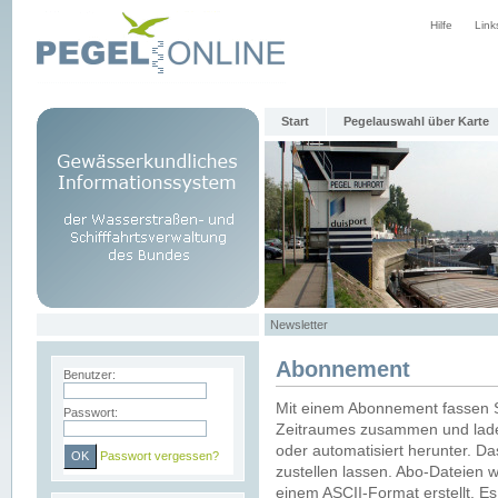
Hilfe
Link
Start
Pegelauswahl über Karte
Newsletter
Abonnement
Benutzer:
Mit einem Abonnement fassen S
Passwort:
Zeitraumes zusammen und laden
oder automatisiert herunter. Da
Passwort vergessen?
zustellen lassen. Abo-Dateien 
einem ASCII-Format erstellt. E