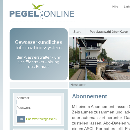
Hilfe
Link
Start
Pegelauswahl über Karte
Newsletter
Abonnement
Benutzer:
Mit einem Abonnement fassen S
Passwort:
Zeitraumes zusammen und laden
oder automatisiert herunter. Da
Passwort vergessen?
zustellen lassen. Abo-Dateien 
einem ASCII-Format erstellt. E