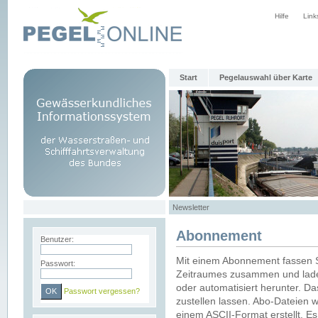
Hilfe
Link
Start
Pegelauswahl über Karte
Newsletter
Abonnement
Benutzer:
Mit einem Abonnement fassen S
Passwort:
Zeitraumes zusammen und laden
oder automatisiert herunter. Da
Passwort vergessen?
zustellen lassen. Abo-Dateien 
einem ASCII-Format erstellt. E