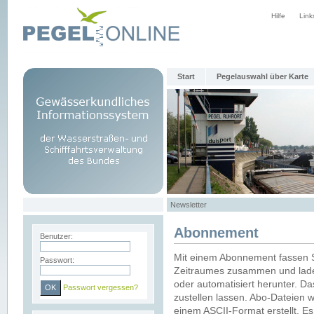
Hilfe
Link
Start
Pegelauswahl über Karte
Newsletter
Abonnement
Benutzer:
Mit einem Abonnement fassen S
Passwort:
Zeitraumes zusammen und laden
oder automatisiert herunter. Da
Passwort vergessen?
zustellen lassen. Abo-Dateien 
einem ASCII-Format erstellt. E