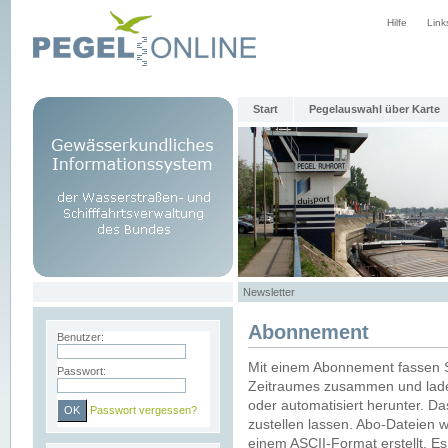
Hilfe
Link
Start
Pegelauswahl über Karte
Newsletter
Abonnement
Benutzer:
Mit einem Abonnement fassen S
Passwort:
Zeitraumes zusammen und laden
oder automatisiert herunter. Da
Passwort vergessen?
zustellen lassen. Abo-Dateien 
einem ASCII-Format erstellt. E