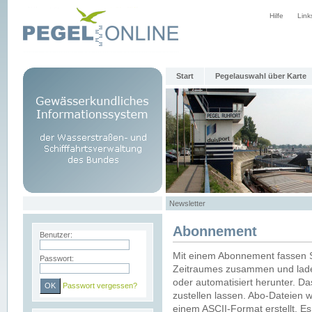
Hilfe
Link
Start
Pegelauswahl über Karte
Newsletter
Abonnement
Benutzer:
Mit einem Abonnement fassen S
Passwort:
Zeitraumes zusammen und laden
oder automatisiert herunter. Da
Passwort vergessen?
zustellen lassen. Abo-Dateien 
einem ASCII-Format erstellt. E