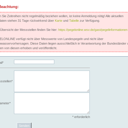
Beachtung:
Sie Zeitreihen nicht regelmäßig beziehen wollen, ist keine Anmeldung nötig! Alle aktuellen
aten stehen 31 Tage rückwirkend über
Karte
und
Tabelle
zur Verfügung.
 Übersicht der Messstellen finden Sie hier:
https://pegelonline.wsv.de/gast/pegelinformationen
LONLINE verfügt nicht über Messwerte von Landespegeln und nicht über
wasservorhersagen. Diese Daten liegen ausschließlich in Verantwortung der Bundesländer 
en von diesen erhoben und veröffentlicht.
il*
sstellen*
ameter*
* erforderlich