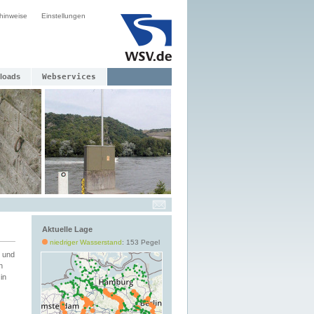
hinweise
Einstellungen
loads
Webservices
Aktuelle Lage
niedriger Wasserstand
: 153 Pegel
 und
h
in