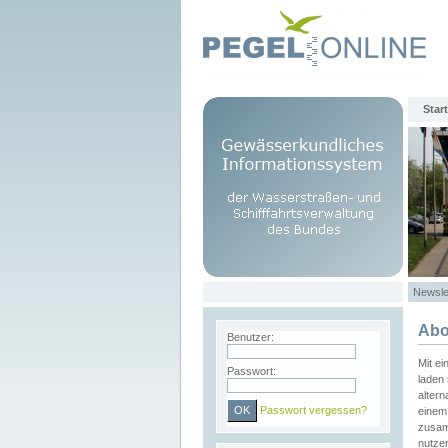
Start
Newsle
Abo
Benutzer:
Mit e
Passwort:
laden 
altern
Passwort vergessen?
einem 
zusam
nutze