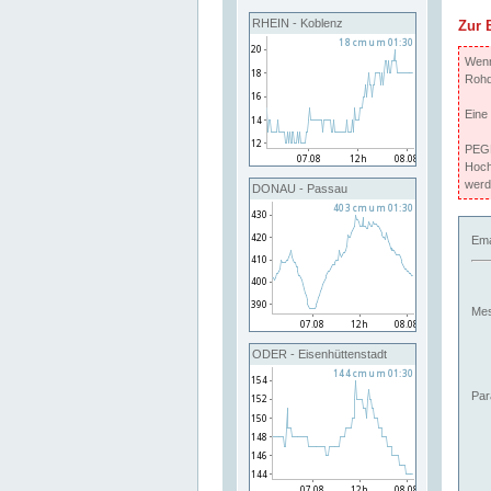
RHEIN - Koblenz
Zur 
Wenn 
Rohd
Eine
PEGE
Hoch
werd
DONAU - Passau
Ema
Mes
ODER - Eisenhüttenstadt
Par