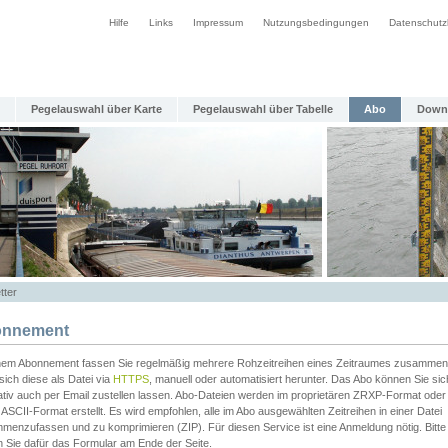
Hilfe
Links
Impressum
Nutzungsbedingungen
Datenschutz
Pegelauswahl über Karte
Pegelauswahl über Tabelle
Abo
Down
tter
nnement
inem Abonnement fassen Sie regelmäßig mehrere Rohzeitreihen eines Zeitraumes zusammen
sich diese als Datei via
HTTPS
, manuell oder automatisiert herunter. Das Abo können Sie sic
ativ auch per Email zustellen lassen. Abo-Dateien werden im proprietären ZRXP-Format oder 
ASCII-Format erstellt. Es wird empfohlen, alle im Abo ausgewählten Zeitreihen in einer Datei
menzufassen und zu komprimieren (ZIP). Für diesen Service ist eine Anmeldung nötig. Bitte
n Sie dafür das Formular am Ende der Seite.