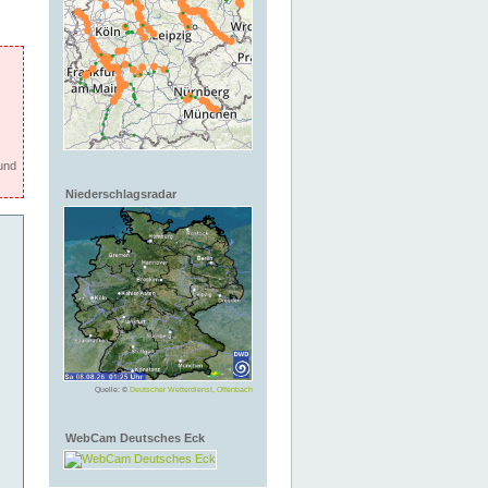
und
Niederschlagsradar
Quelle: ©
Deutscher Wetterdienst, Offenbach
WebCam Deutsches Eck