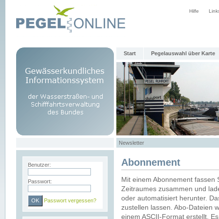
Hilfe
Link
Start
Pegelauswahl über Karte
Newsletter
Abonnement
Benutzer:
Mit einem Abonnement fassen S
Passwort:
Zeitraumes zusammen und laden
oder automatisiert herunter. Da
Passwort vergessen?
zustellen lassen. Abo-Dateien 
einem ASCII-Format erstellt. E