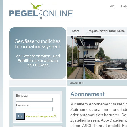
Hilfe
Link
Start
Pegelauswahl über Karte
Newsletter
Abonnement
Benutzer:
Mit einem Abonnement fassen S
Passwort:
Zeitraumes zusammen und laden
oder automatisiert herunter. Da
Passwort vergessen?
zustellen lassen. Abo-Dateien 
einem ASCII-Format erstellt. E