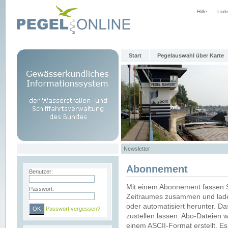
Hilfe
Link
Start
Pegelauswahl über Karte
Newsletter
Abonnement
Benutzer:
Mit einem Abonnement fassen S
Passwort:
Zeitraumes zusammen und laden
oder automatisiert herunter. Da
Passwort vergessen?
zustellen lassen. Abo-Dateien 
einem ASCII-Format erstellt. E