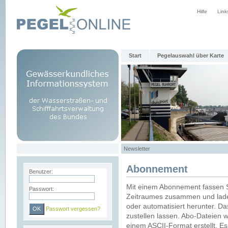
Hilfe
Link
Start
Pegelauswahl über Karte
Newsletter
Abonnement
Benutzer:
Mit einem Abonnement fassen S
Passwort:
Zeitraumes zusammen und laden
oder automatisiert herunter. Da
Passwort vergessen?
zustellen lassen. Abo-Dateien 
einem ASCII-Format erstellt. E