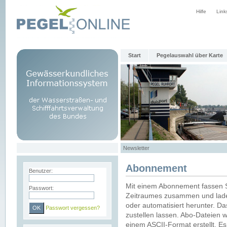
Hilfe
Link
Start
Pegelauswahl über Karte
Newsletter
Abonnement
Benutzer:
Mit einem Abonnement fassen S
Passwort:
Zeitraumes zusammen und laden
oder automatisiert herunter. Da
Passwort vergessen?
zustellen lassen. Abo-Dateien 
einem ASCII-Format erstellt. E