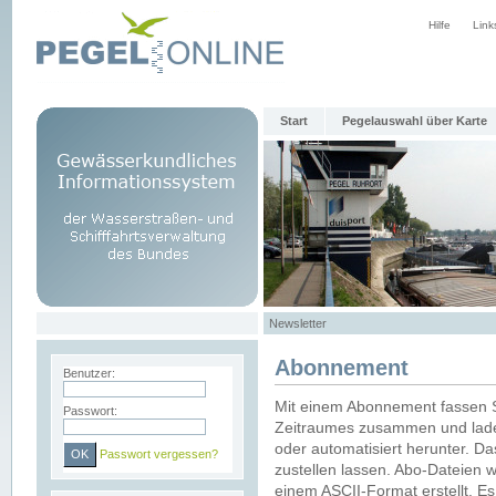
Hilfe
Link
Start
Pegelauswahl über Karte
Newsletter
Abonnement
Benutzer:
Mit einem Abonnement fassen S
Passwort:
Zeitraumes zusammen und laden
oder automatisiert herunter. Da
Passwort vergessen?
zustellen lassen. Abo-Dateien 
einem ASCII-Format erstellt. E