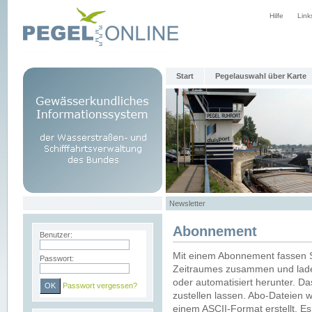
Hilfe
Link
Start
Pegelauswahl über Karte
Newsletter
Abonnement
Benutzer:
Mit einem Abonnement fassen S
Passwort:
Zeitraumes zusammen und laden
oder automatisiert herunter. Da
Passwort vergessen?
zustellen lassen. Abo-Dateien 
einem ASCII-Format erstellt. E