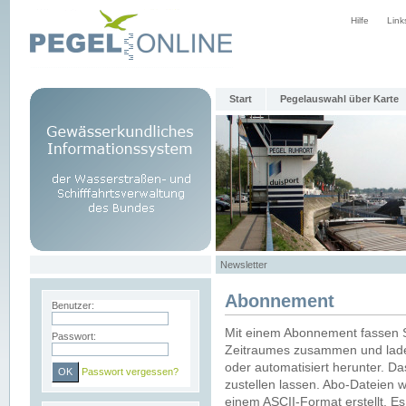
Hilfe
Link
Start
Pegelauswahl über Karte
Newsletter
Abonnement
Benutzer:
Mit einem Abonnement fassen S
Passwort:
Zeitraumes zusammen und laden
oder automatisiert herunter. Da
Passwort vergessen?
zustellen lassen. Abo-Dateien 
einem ASCII-Format erstellt. E