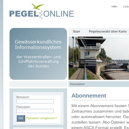
Hilfe
Link
Start
Pegelauswahl über Karte
Newsletter
Abonnement
Benutzer:
Mit einem Abonnement fassen S
Passwort:
Zeitraumes zusammen und laden
oder automatisiert herunter. Da
Passwort vergessen?
zustellen lassen. Abo-Dateien 
einem ASCII-Format erstellt. E