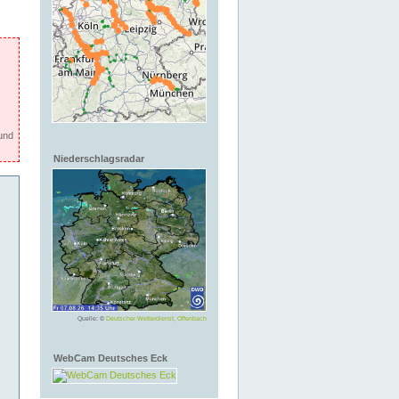
und
Niederschlagsradar
Quelle: ©
Deutscher Wetterdienst, Offenbach
WebCam Deutsches Eck