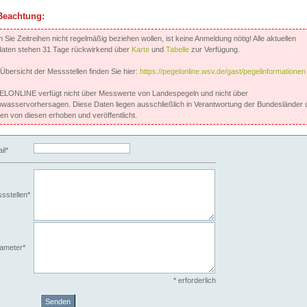
Beachtung:
Sie Zeitreihen nicht regelmäßig beziehen wollen, ist keine Anmeldung nötig! Alle aktuellen
aten stehen 31 Tage rückwirkend über
Karte
und
Tabelle
zur Verfügung.
 Übersicht der Messstellen finden Sie hier:
https://pegelonline.wsv.de/gast/pegelinformationen
LONLINE verfügt nicht über Messwerte von Landespegeln und nicht über
wasservorhersagen. Diese Daten liegen ausschließlich in Verantwortung der Bundesländer 
en von diesen erhoben und veröffentlicht.
il*
sstellen*
ameter*
* erforderlich