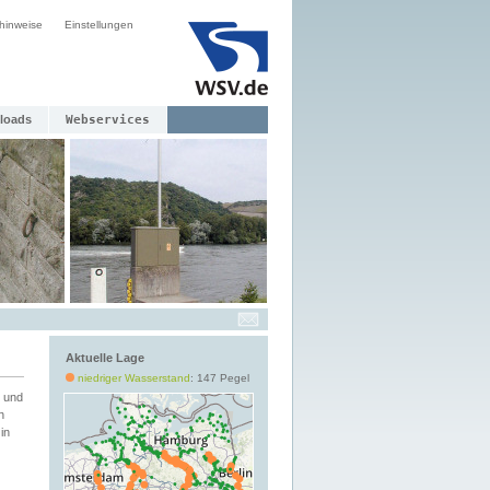
hinweise
Einstellungen
loads
Webservices
Aktuelle Lage
niedriger Wasserstand
: 147 Pegel
 und
h
in