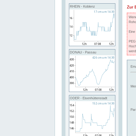
RHEIN - Koblenz
Zur 
Wenn 
Rohd
Eine
PEGE
Hoch
werd
DONAU - Passau
Ema
Mes
ODER - Eisenhüttenstadt
Par