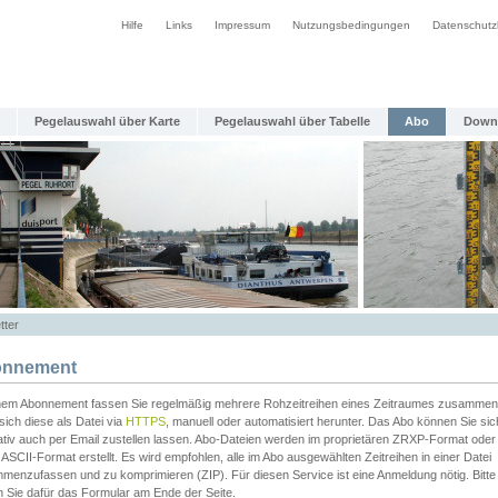
Hilfe
Links
Impressum
Nutzungsbedingungen
Datenschutz
Pegelauswahl über Karte
Pegelauswahl über Tabelle
Abo
Down
tter
nnement
inem Abonnement fassen Sie regelmäßig mehrere Rohzeitreihen eines Zeitraumes zusammen
sich diese als Datei via
HTTPS
, manuell oder automatisiert herunter. Das Abo können Sie sic
ativ auch per Email zustellen lassen. Abo-Dateien werden im proprietären ZRXP-Format oder 
ASCII-Format erstellt. Es wird empfohlen, alle im Abo ausgewählten Zeitreihen in einer Datei
menzufassen und zu komprimieren (ZIP). Für diesen Service ist eine Anmeldung nötig. Bitte
n Sie dafür das Formular am Ende der Seite.