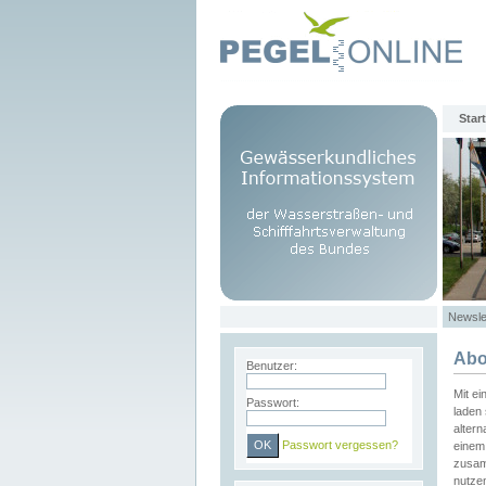
Start
Newsle
Abo
Benutzer:
Mit e
Passwort:
laden 
altern
Passwort vergessen?
einem 
zusam
nutze