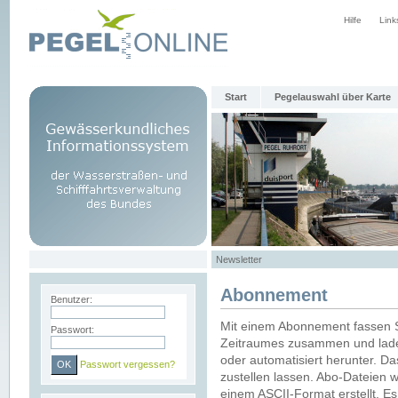
Hilfe
Link
Start
Pegelauswahl über Karte
Newsletter
Abonnement
Benutzer:
Mit einem Abonnement fassen S
Passwort:
Zeitraumes zusammen und laden
oder automatisiert herunter. Da
Passwort vergessen?
zustellen lassen. Abo-Dateien 
einem ASCII-Format erstellt. E