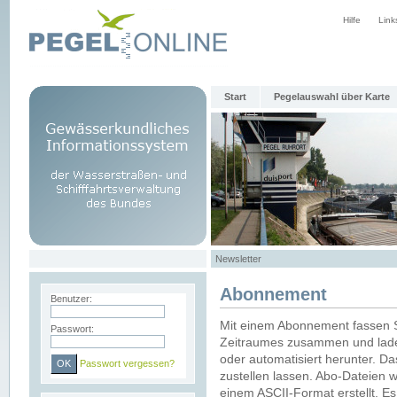
Hilfe
Link
Start
Pegelauswahl über Karte
Newsletter
Abonnement
Benutzer:
Mit einem Abonnement fassen S
Passwort:
Zeitraumes zusammen und laden
oder automatisiert herunter. Da
Passwort vergessen?
zustellen lassen. Abo-Dateien 
einem ASCII-Format erstellt. E