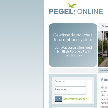
Start
Newsle
Abo
Benutzer:
Mit e
Passwort:
laden 
altern
Passwort vergessen?
einem 
zusam
nutze