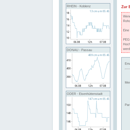
RHEIN - Koblenz
Zur 
Wenn 
Rohd
Eine
PEGE
Hoch
werd
DONAU - Passau
Ema
Mes
ODER - Eisenhüttenstadt
Par