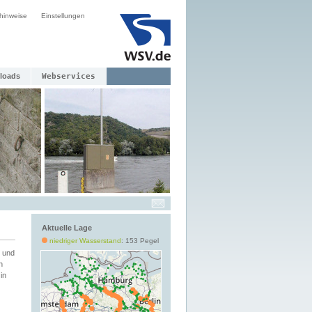
hinweise
Einstellungen
loads
Webservices
Aktuelle Lage
niedriger Wasserstand
: 153 Pegel
 und
h
in