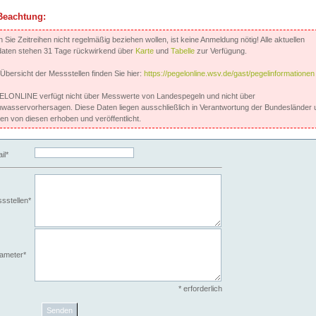
Beachtung:
Sie Zeitreihen nicht regelmäßig beziehen wollen, ist keine Anmeldung nötig! Alle aktuellen
aten stehen 31 Tage rückwirkend über
Karte
und
Tabelle
zur Verfügung.
 Übersicht der Messstellen finden Sie hier:
https://pegelonline.wsv.de/gast/pegelinformationen
LONLINE verfügt nicht über Messwerte von Landespegeln und nicht über
wasservorhersagen. Diese Daten liegen ausschließlich in Verantwortung der Bundesländer 
en von diesen erhoben und veröffentlicht.
il*
sstellen*
ameter*
* erforderlich