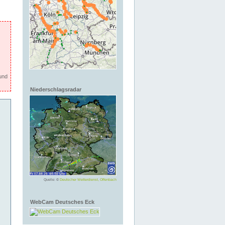
und
Niederschlagsradar
Quelle: ©
Deutscher Wetterdienst, Offenbach
WebCam Deutsches Eck