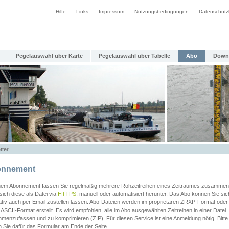
Hilfe
Links
Impressum
Nutzungsbedingungen
Datenschutz
Pegelauswahl über Karte
Pegelauswahl über Tabelle
Abo
Down
tter
nnement
inem Abonnement fassen Sie regelmäßig mehrere Rohzeitreihen eines Zeitraumes zusammen
sich diese als Datei via
HTTPS
, manuell oder automatisiert herunter. Das Abo können Sie sic
ativ auch per Email zustellen lassen. Abo-Dateien werden im proprietären ZRXP-Format oder 
ASCII-Format erstellt. Es wird empfohlen, alle im Abo ausgewählten Zeitreihen in einer Datei
menzufassen und zu komprimieren (ZIP). Für diesen Service ist eine Anmeldung nötig. Bitte
n Sie dafür das Formular am Ende der Seite.