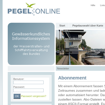
Hilfe
Link
Start
Pegelauswahl über Karte
Newsletter
Abonnement
Benutzer:
Mit einem Abonnement fassen S
Passwort:
Zeitraumes zusammen und laden
oder automatisiert herunter. Da
Passwort vergessen?
zustellen lassen. Abo-Dateien 
einem ASCII-Format erstellt. E