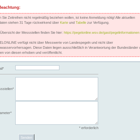
Beachtung:
Sie Zeitreihen nicht regelmäßig beziehen wollen, ist keine Anmeldung nötig! Alle aktuellen
aten stehen 31 Tage rückwirkend über
Karte
und
Tabelle
zur Verfügung.
 Übersicht der Messstellen finden Sie hier:
https://pegelonline.wsv.de/gast/pegelinformationen
LONLINE verfügt nicht über Messwerte von Landespegeln und nicht über
wasservorhersagen. Diese Daten liegen ausschließlich in Verantwortung der Bundesländer 
en von diesen erhoben und veröffentlicht.
il*
sstellen*
ameter*
* erforderlich