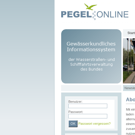
Start
Newsle
Abo
Benutzer:
Mit e
Passwort:
laden 
altern
Passwort vergessen?
einem 
zusam
nutze