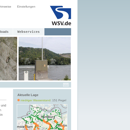
hinweise
Einstellungen
loads
Webservices
Aktuelle Lage
niedriger Wasserstand
: 151 Pegel
 und
h
in