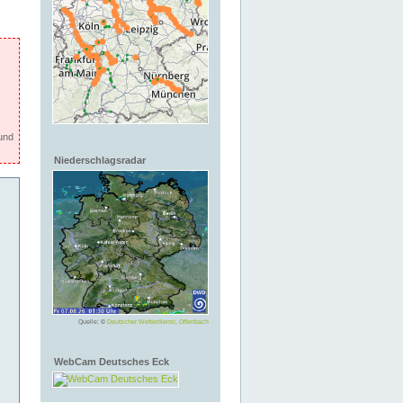
und
Niederschlagsradar
Quelle: ©
Deutscher Wetterdienst, Offenbach
WebCam Deutsches Eck