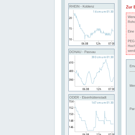
RHEIN - Koblenz
Zur 
Wenn 
Rohd
Eine
PEGE
Hoch
werd
DONAU - Passau
Ema
Mes
ODER - Eisenhüttenstadt
Par