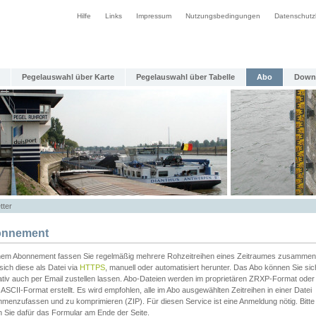
Hilfe
Links
Impressum
Nutzungsbedingungen
Datenschutz
Pegelauswahl über Karte
Pegelauswahl über Tabelle
Abo
Down
tter
nnement
inem Abonnement fassen Sie regelmäßig mehrere Rohzeitreihen eines Zeitraumes zusammen
sich diese als Datei via
HTTPS
, manuell oder automatisiert herunter. Das Abo können Sie sic
ativ auch per Email zustellen lassen. Abo-Dateien werden im proprietären ZRXP-Format oder 
ASCII-Format erstellt. Es wird empfohlen, alle im Abo ausgewählten Zeitreihen in einer Datei
menzufassen und zu komprimieren (ZIP). Für diesen Service ist eine Anmeldung nötig. Bitte
n Sie dafür das Formular am Ende der Seite.