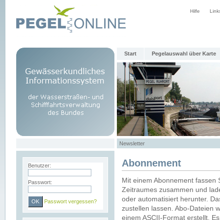
Hilfe
Link
Start
Pegelauswahl über Karte
Newsletter
Abonnement
Benutzer:
Mit einem Abonnement fassen S
Passwort:
Zeitraumes zusammen und laden
oder automatisiert herunter. Da
Passwort vergessen?
zustellen lassen. Abo-Dateien 
einem ASCII-Format erstellt. E