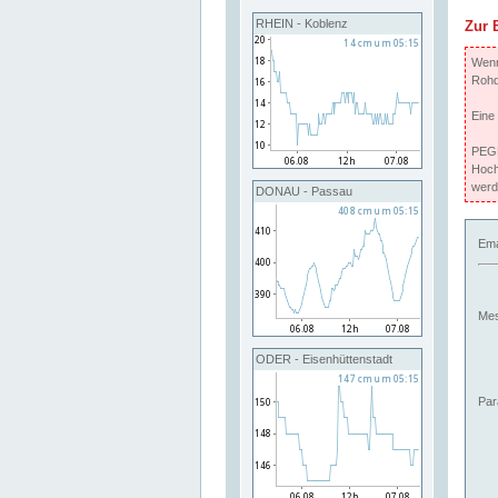
RHEIN - Koblenz
Zur 
Wenn 
Rohd
Eine
PEGE
Hoch
werd
DONAU - Passau
Ema
Mes
ODER - Eisenhüttenstadt
Par