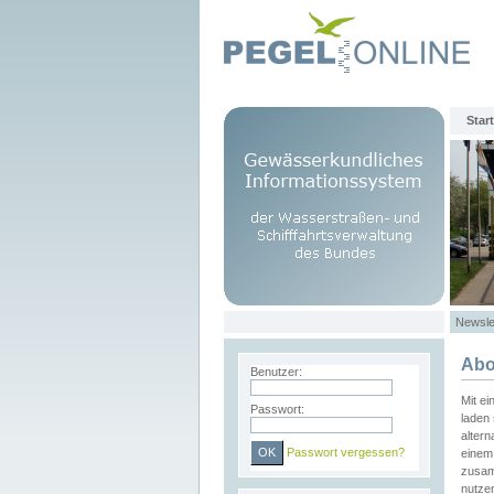
Start
Newsle
Abo
Benutzer:
Mit e
Passwort:
laden 
altern
Passwort vergessen?
einem 
zusam
nutze