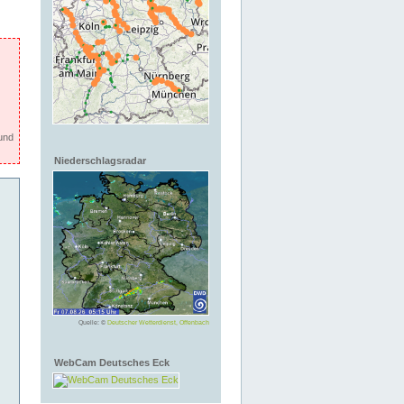
und
Niederschlagsradar
Quelle: ©
Deutscher Wetterdienst, Offenbach
WebCam Deutsches Eck