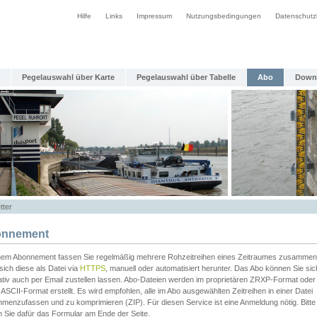
Hilfe
Links
Impressum
Nutzungsbedingungen
Datenschutz
Pegelauswahl über Karte
Pegelauswahl über Tabelle
Abo
Down
tter
nnement
inem Abonnement fassen Sie regelmäßig mehrere Rohzeitreihen eines Zeitraumes zusammen
sich diese als Datei via
HTTPS
, manuell oder automatisiert herunter. Das Abo können Sie sic
ativ auch per Email zustellen lassen. Abo-Dateien werden im proprietären ZRXP-Format oder 
ASCII-Format erstellt. Es wird empfohlen, alle im Abo ausgewählten Zeitreihen in einer Datei
menzufassen und zu komprimieren (ZIP). Für diesen Service ist eine Anmeldung nötig. Bitte
n Sie dafür das Formular am Ende der Seite.