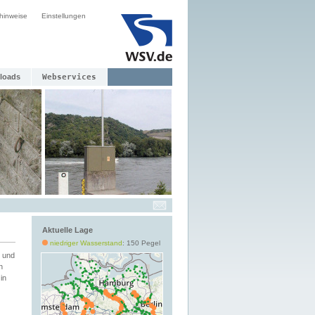
hinweise
Einstellungen
loads
Webservices
Aktuelle Lage
niedriger Wasserstand
: 150 Pegel
 und
h
in