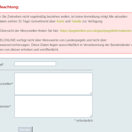
Beachtung:
Sie Zeitreihen nicht regelmäßig beziehen wollen, ist keine Anmeldung nötig! Alle aktuellen
aten stehen 31 Tage rückwirkend über
Karte
und
Tabelle
zur Verfügung.
 Übersicht der Messstellen finden Sie hier:
https://pegelonline.wsv.de/gast/pegelinformationen
LONLINE verfügt nicht über Messwerte von Landespegeln und nicht über
wasservorhersagen. Diese Daten liegen ausschließlich in Verantwortung der Bundesländer 
en von diesen erhoben und veröffentlicht.
il*
sstellen*
ameter*
* erforderlich