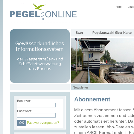
Hilfe
Link
Start
Pegelauswahl über Karte
Newsletter
Abonnement
Benutzer:
Mit einem Abonnement fassen S
Passwort:
Zeitraumes zusammen und laden
oder automatisiert herunter. Da
Passwort vergessen?
zustellen lassen. Abo-Dateien 
einem ASCII-Format erstellt. E