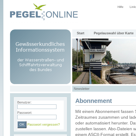
Hilfe
Link
Start
Pegelauswahl über Karte
Newsletter
Abonnement
Benutzer:
Mit einem Abonnement fassen S
Passwort:
Zeitraumes zusammen und laden
oder automatisiert herunter. Da
Passwort vergessen?
zustellen lassen. Abo-Dateien 
einem ASCII-Format erstellt. E