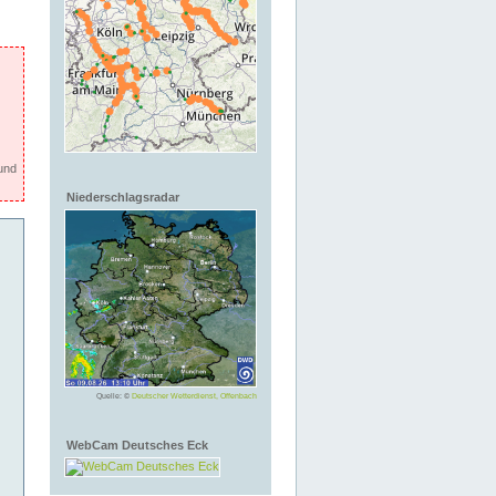
und
Niederschlagsradar
Quelle: ©
Deutscher Wetterdienst, Offenbach
WebCam Deutsches Eck