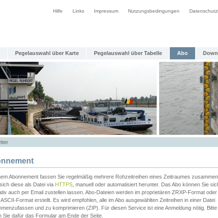
Hilfe
Links
Impressum
Nutzungsbedingungen
Datenschutz
Pegelauswahl über Karte
Pegelauswahl über Tabelle
Abo
Down
tter
nnement
inem Abonnement fassen Sie regelmäßig mehrere Rohzeitreihen eines Zeitraumes zusammen
sich diese als Datei via
HTTPS
, manuell oder automatisiert herunter. Das Abo können Sie sic
ativ auch per Email zustellen lassen. Abo-Dateien werden im proprietären ZRXP-Format oder 
ASCII-Format erstellt. Es wird empfohlen, alle im Abo ausgewählten Zeitreihen in einer Datei
menzufassen und zu komprimieren (ZIP). Für diesen Service ist eine Anmeldung nötig. Bitte
n Sie dafür das Formular am Ende der Seite.