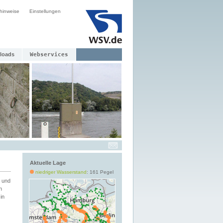
hinweise
Einstellungen
loads
Webservices
Aktuelle Lage
niedriger Wasserstand
: 161 Pegel
 und
h
in