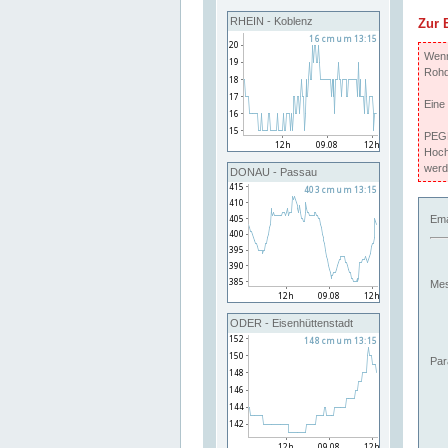
RHEIN - Koblenz
Zur 
Wenn 
Rohd
Eine
PEGE
Hoch
werd
DONAU - Passau
Ema
Mes
ODER - Eisenhüttenstadt
Par