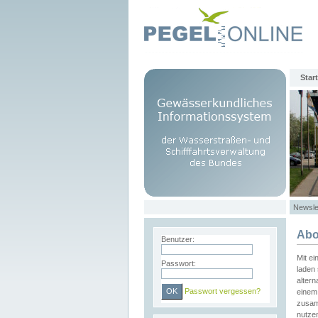
Start
Newsle
Abo
Benutzer:
Mit e
Passwort:
laden 
altern
Passwort vergessen?
einem 
zusam
nutze