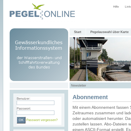
Hilfe
Link
Start
Pegelauswahl über Karte
Newsletter
Abonnement
Benutzer:
Mit einem Abonnement fassen S
Passwort:
Zeitraumes zusammen und laden
oder automatisiert herunter. Da
Passwort vergessen?
zustellen lassen. Abo-Dateien 
einem ASCII-Format erstellt. E