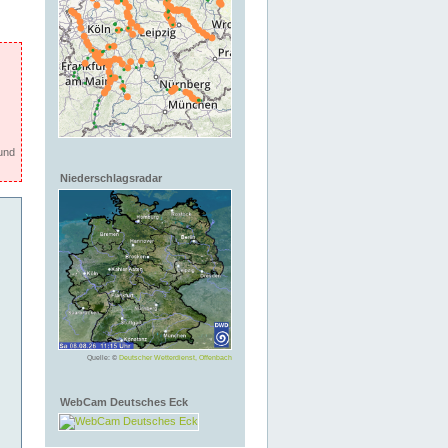
und
Niederschlagsradar
Quelle: ©
Deutscher Wetterdienst, Offenbach
WebCam Deutsches Eck