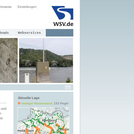
hinweise
Einstellungen
loads
Webservices
Aktuelle Lage
niedriger Wasserstand
: 153 Pegel
 und
h
in