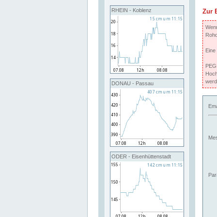
RHEIN - Koblenz
Zur 
Wenn 
Rohd
Eine
PEGE
Hoch
werd
DONAU - Passau
Ema
Mes
ODER - Eisenhüttenstadt
Par