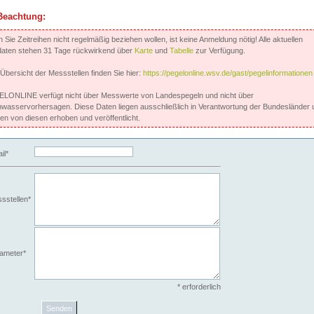
Beachtung:
Sie Zeitreihen nicht regelmäßig beziehen wollen, ist keine Anmeldung nötig! Alle aktuellen
aten stehen 31 Tage rückwirkend über
Karte
und
Tabelle
zur Verfügung.
 Übersicht der Messstellen finden Sie hier:
https://pegelonline.wsv.de/gast/pegelinformationen
LONLINE verfügt nicht über Messwerte von Landespegeln und nicht über
wasservorhersagen. Diese Daten liegen ausschließlich in Verantwortung der Bundesländer 
en von diesen erhoben und veröffentlicht.
il*
sstellen*
ameter*
* erforderlich