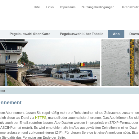
Hilfe
Links
Impressum
Nutzungsbedingungen
Datenschutz
Pegelauswahl über Karte
Pegelauswahl über Tabelle
Abo
Down
tter
nnement
inem Abonnement fassen Sie regelmäßig mehrere Rohzeitreihen eines Zeitraumes zusammen
sich diese als Datei via
HTTPS
, manuell oder automatisiert herunter. Das Abo können Sie sic
ativ auch per Email zustellen lassen. Abo-Dateien werden im proprietären ZRXP-Format oder 
ASCII-Format erstellt. Es wird empfohlen, alle im Abo ausgewählten Zeitreihen in einer Datei
menzufassen und zu komprimieren (ZIP). Für diesen Service ist eine Anmeldung nötig. Bitte
n Sie dafür das Formular am Ende der Seite.