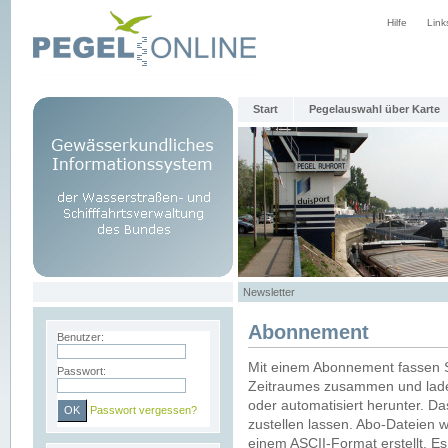
Hilfe
Link
Start
Pegelauswahl über Karte
Newsletter
Abonnement
Benutzer:
Mit einem Abonnement fassen S
Passwort:
Zeitraumes zusammen und laden
oder automatisiert herunter. Da
Passwort vergessen?
zustellen lassen. Abo-Dateien 
einem ASCII-Format erstellt. E