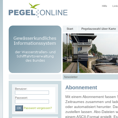
Hilfe
Link
Start
Pegelauswahl über Karte
Newsletter
Abonnement
Benutzer:
Mit einem Abonnement fassen S
Passwort:
Zeitraumes zusammen und laden
oder automatisiert herunter. Da
Passwort vergessen?
zustellen lassen. Abo-Dateien 
einem ASCII-Format erstellt. E