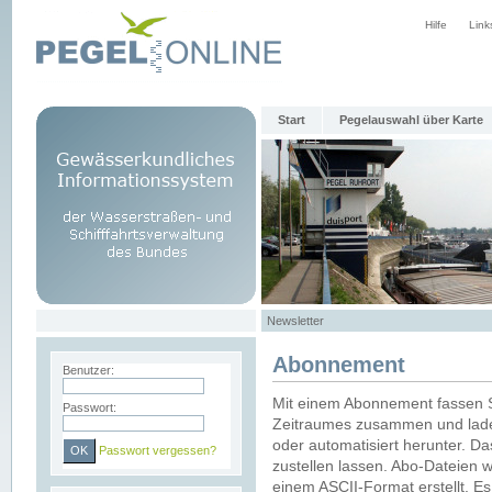
Hilfe
Link
Start
Pegelauswahl über Karte
Newsletter
Abonnement
Benutzer:
Mit einem Abonnement fassen S
Passwort:
Zeitraumes zusammen und laden
oder automatisiert herunter. Da
Passwort vergessen?
zustellen lassen. Abo-Dateien 
einem ASCII-Format erstellt. E