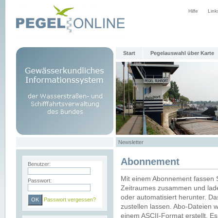
Hilfe
Link
Start
Pegelauswahl über Karte
Newsletter
Abonnement
Benutzer:
Mit einem Abonnement fassen S
Passwort:
Zeitraumes zusammen und laden
oder automatisiert herunter. Da
Passwort vergessen?
zustellen lassen. Abo-Dateien 
einem ASCII-Format erstellt. E