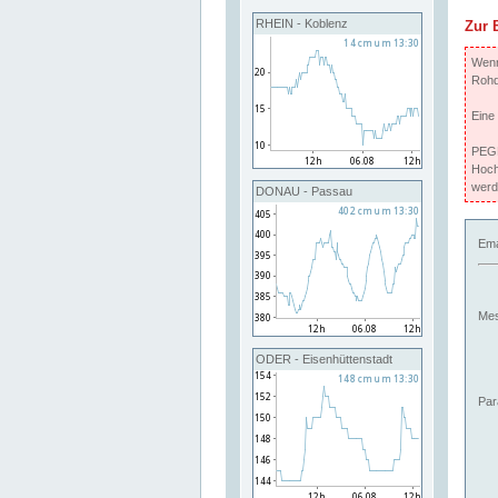
RHEIN - Koblenz
Zur 
Wenn 
Rohd
Eine
PEGE
Hoch
werd
DONAU - Passau
Ema
Mes
ODER - Eisenhüttenstadt
Par