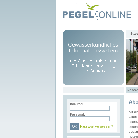
Start
Newsle
Abo
Benutzer:
Mit e
Passwort:
laden 
altern
Passwort vergessen?
einem 
zusam
nutze