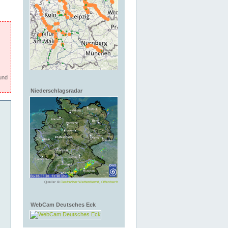
und
Niederschlagsradar
Quelle: ©
Deutscher Wetterdienst, Offenbach
WebCam Deutsches Eck