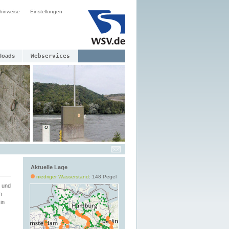
hinweise
Einstellungen
loads
Webservices
Aktuelle Lage
niedriger Wasserstand
: 148 Pegel
 und
h
in