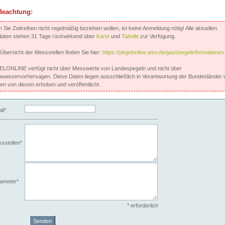
Beachtung:
Sie Zeitreihen nicht regelmäßig beziehen wollen, ist keine Anmeldung nötig! Alle aktuellen
aten stehen 31 Tage rückwirkend über
Karte
und
Tabelle
zur Verfügung.
 Übersicht der Messstellen finden Sie hier:
https://pegelonline.wsv.de/gast/pegelinformationen
LONLINE verfügt nicht über Messwerte von Landespegeln und nicht über
wasservorhersagen. Diese Daten liegen ausschließlich in Verantwortung der Bundesländer 
en von diesen erhoben und veröffentlicht.
il*
sstellen*
ameter*
* erforderlich