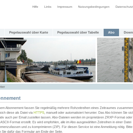
Hilfe
Links
Impressum
Nutzungsbedingungen
Datenschutz
Pegelauswahl über Karte
Pegelauswahl über Tabelle
Abo
Down
tter
nnement
inem Abonnement fassen Sie regelmäßig mehrere Rohzeitreihen eines Zeitraumes zusammen
sich diese als Datei via
HTTPS
, manuell oder automatisiert herunter. Das Abo können Sie sic
ativ auch per Email zustellen lassen. Abo-Dateien werden im proprietären ZRXP-Format oder 
ASCII-Format erstellt. Es wird empfohlen, alle im Abo ausgewählten Zeitreihen in einer Datei
menzufassen und zu komprimieren (ZIP). Für diesen Service ist eine Anmeldung nötig. Bitte
n Sie dafür das Formular am Ende der Seite.