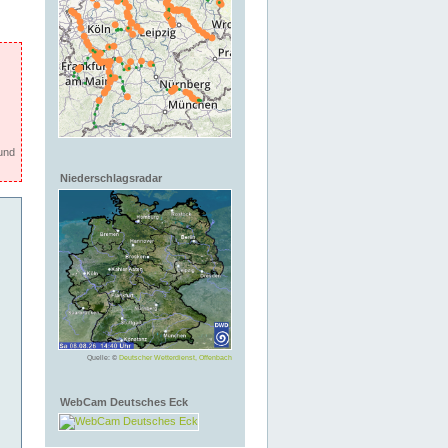
und
Niederschlagsradar
Quelle: ©
Deutscher Wetterdienst, Offenbach
WebCam Deutsches Eck