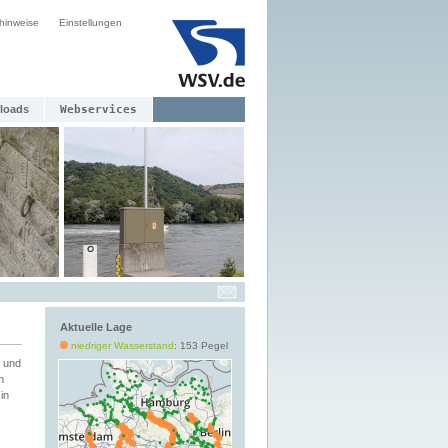
hinweise
Einstellungen
loads
Webservices
Aktuelle Lage
niedriger Wasserstand
: 153 Pegel
 und
h
in