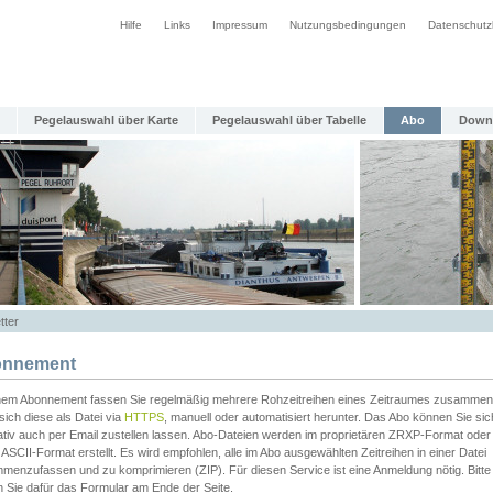
Hilfe
Links
Impressum
Nutzungsbedingungen
Datenschutz
Pegelauswahl über Karte
Pegelauswahl über Tabelle
Abo
Down
tter
nnement
inem Abonnement fassen Sie regelmäßig mehrere Rohzeitreihen eines Zeitraumes zusammen
sich diese als Datei via
HTTPS
, manuell oder automatisiert herunter. Das Abo können Sie sic
ativ auch per Email zustellen lassen. Abo-Dateien werden im proprietären ZRXP-Format oder 
ASCII-Format erstellt. Es wird empfohlen, alle im Abo ausgewählten Zeitreihen in einer Datei
menzufassen und zu komprimieren (ZIP). Für diesen Service ist eine Anmeldung nötig. Bitte
n Sie dafür das Formular am Ende der Seite.