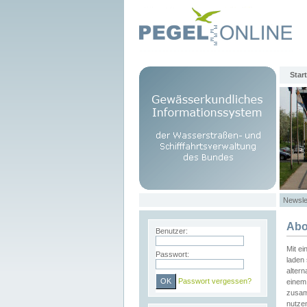
Start
Newsle
Abo
Benutzer:
Mit e
Passwort:
laden 
altern
Passwort vergessen?
einem 
zusam
nutze