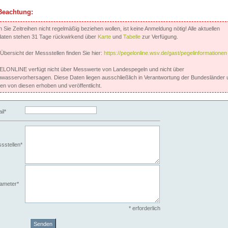
Beachtung:
Sie Zeitreihen nicht regelmäßig beziehen wollen, ist keine Anmeldung nötig! Alle aktuellen
aten stehen 31 Tage rückwirkend über
Karte
und
Tabelle
zur Verfügung.
 Übersicht der Messstellen finden Sie hier:
https://pegelonline.wsv.de/gast/pegelinformationen
LONLINE verfügt nicht über Messwerte von Landespegeln und nicht über
wasservorhersagen. Diese Daten liegen ausschließlich in Verantwortung der Bundesländer 
en von diesen erhoben und veröffentlicht.
il*
sstellen*
ameter*
* erforderlich