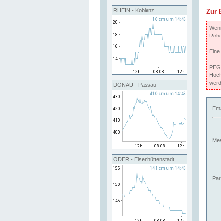
RHEIN - Koblenz
Zur 
Wenn 
Rohd
Eine
PEGE
Hoch
werd
DONAU - Passau
Ema
Mes
ODER - Eisenhüttenstadt
Par