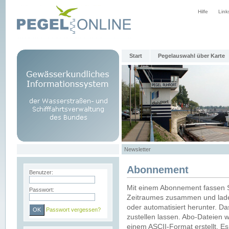
Hilfe
Link
Start
Pegelauswahl über Karte
Newsletter
Abonnement
Benutzer:
Mit einem Abonnement fassen S
Passwort:
Zeitraumes zusammen und laden
oder automatisiert herunter. Da
Passwort vergessen?
zustellen lassen. Abo-Dateien 
einem ASCII-Format erstellt. E