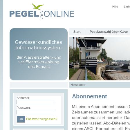
Hilfe
Link
Start
Pegelauswahl über Karte
Newsletter
Abonnement
Benutzer:
Mit einem Abonnement fassen S
Passwort:
Zeitraumes zusammen und laden
oder automatisiert herunter. Da
Passwort vergessen?
zustellen lassen. Abo-Dateien 
einem ASCII-Format erstellt. E