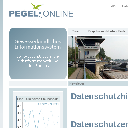
Hilfe
Link
Start
Pegelauswahl über Karte
Newsletter
Datenschutzh
Elbe - Cuxhaven Steubenhöft
Datenschutzer