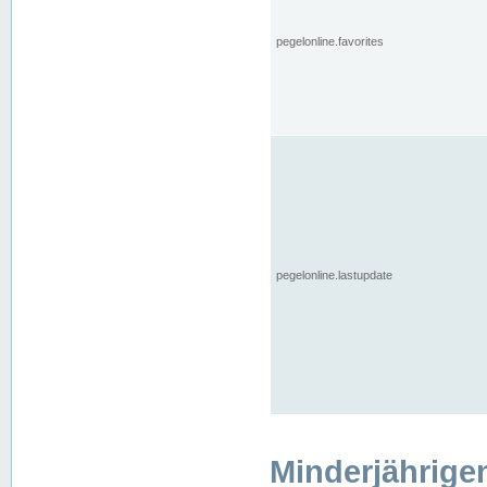
pegelonline.favorites
pegelonline.lastupdate
Minderjährige