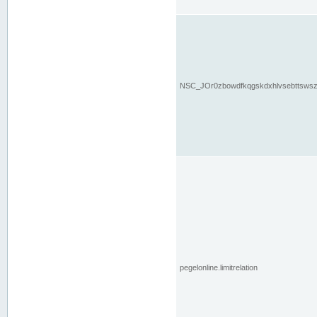
NSC_JOr0zbowdfkqgskdxhlvsebttsws
pegelonline.limitrelation