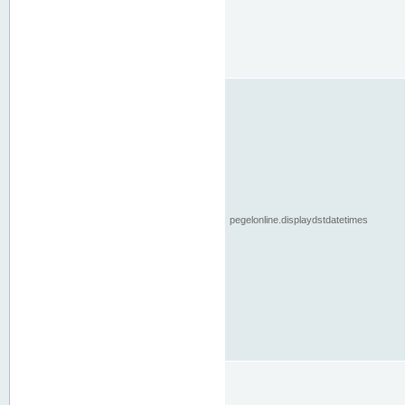
pegelonline.displaydstdatetimes