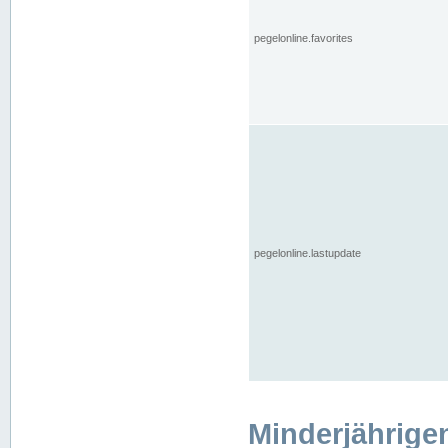
pegelonline.favorites
pegelonline.lastupdate
Minderjährige