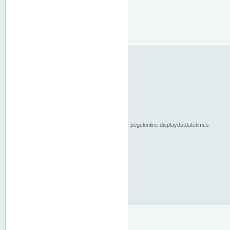
pegelonline.displaydstdatetimes