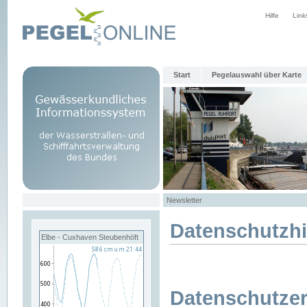
Hilfe
Link
Start
Pegelauswahl über Karte
Newsletter
Datenschutzh
Elbe - Cuxhaven Steubenhöft
Datenschutzer