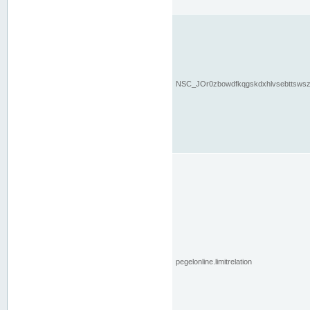
NSC_JOr0zbowdfkqgskdxhlvsebttsws
pegelonline.limitrelation