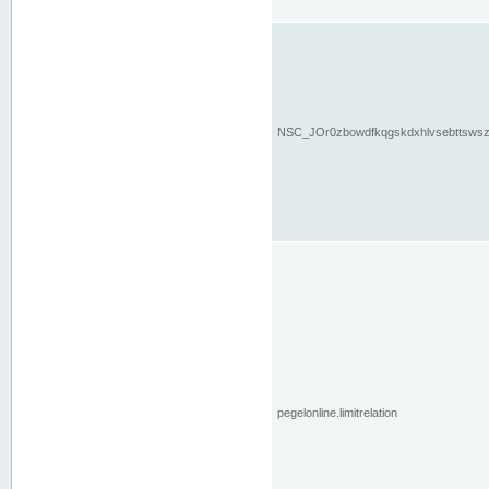
NSC_JOr0zbowdfkqgskdxhlvsebttsws
pegelonline.limitrelation