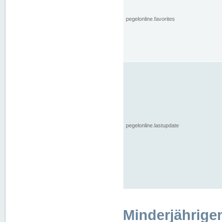
pegelonline.favorites
pegelonline.lastupdate
Minderjährige