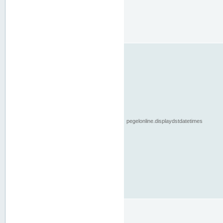
pegelonline.displaydstdatetimes