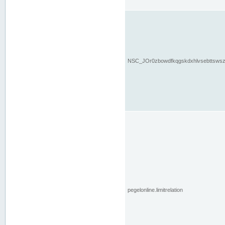
NSC_JOr0zbowdfkqgskdxhlvsebttsws
pegelonline.limitrelation