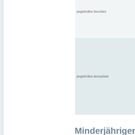
pegelonline.favorites
pegelonline.lastupdate
Minderjährige