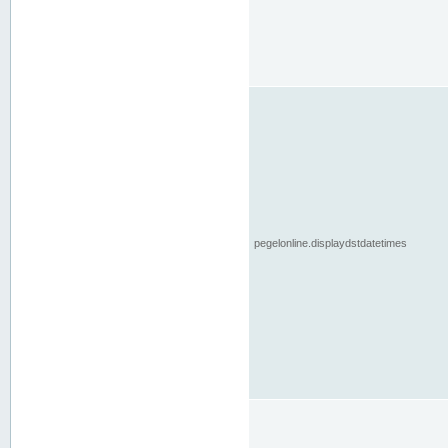
pegelonline.displaydstdatetimes