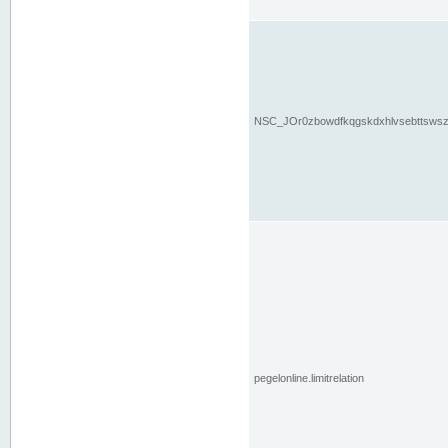
NSC_JOr0zbowdfkqgskdxhlvsebttsws
pegelonline.limitrelation