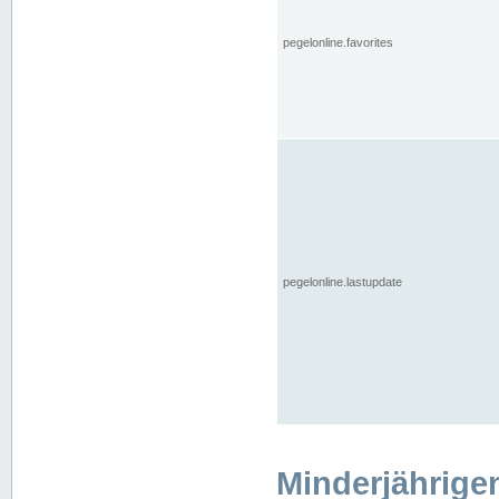
pegelonline.favorites
pegelonline.lastupdate
Minderjährige