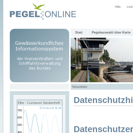
Hilfe
Link
Start
Pegelauswahl über Karte
Newsletter
Datenschutzh
Elbe - Cuxhaven Steubenhöft
Datenschutzer