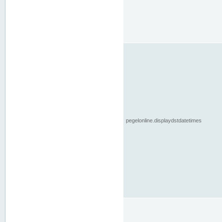
pegelonline.displaydstdatetimes